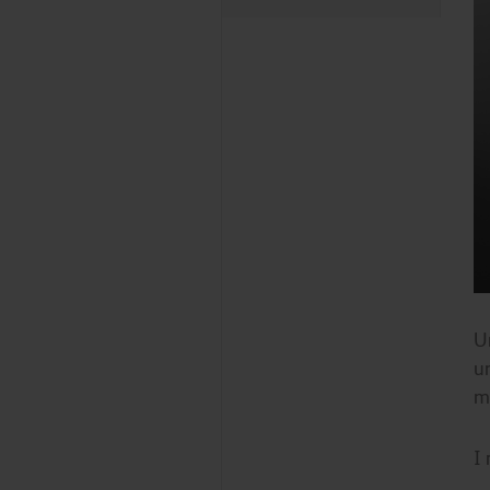
U
u
m
I 