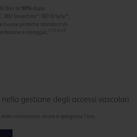
SI fino al
90%
dopo
C (BD SmartSite™, BD Q-Syte™,
e buone pratiche standard di
3,13,14,15
sinfezione e lavaggio.
 nella gestione degli accessi vascolari
elle connessioni sicure e spiegarne l'uso