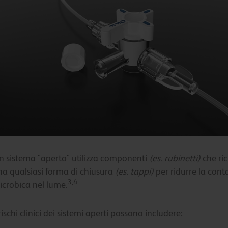
n sistema "aperto" utilizza componenti
(es. rubinetti)
che ri
na qualsiasi forma di chiusura
(es. tappi)
per ridurre la con
3,4
icrobica nel lume.
rischi clinici dei sistemi aperti possono includere: