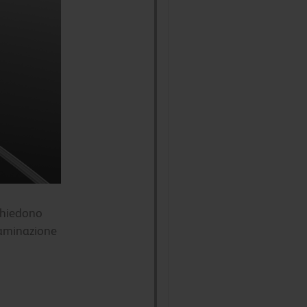
chiedono
taminazione